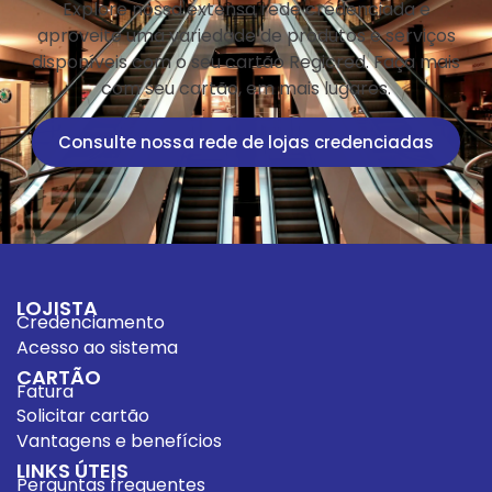
Explore nossa extensa rede credenciada e
aproveite uma variedade de produtos e serviços
disponíveis com o seu cartão Regicred. Faça mais
com seu cartão, em mais lugares.
Consulte nossa rede de lojas credenciadas
LOJISTA
Credenciamento
Acesso ao sistema
CARTÃO
Fatura
Solicitar cartão
Vantagens e benefícios
LINKS ÚTEIS
Perguntas frequentes