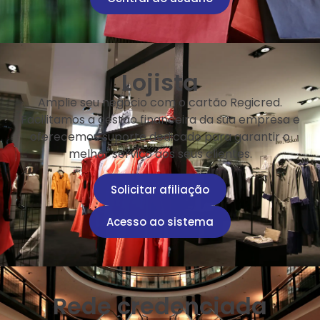
Lojista
Amplie seu negócio com o cartão Regicred.
Facilitamos a gestão financeira da sua empresa e
oferecemos suporte dedicado para garantir o
melhor serviço aos seus clientes.
Solicitar afiliação
Acesso ao sistema
Rede credenciada