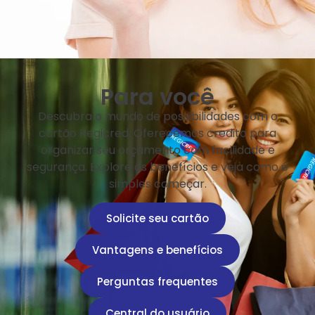
Para você
Descubra o mundo de possibilidades com o
cartão Regicred. Oferecemos credito para
organizar seu orçamento com facilidade e
segurança. Explore os benefícios e veja como é
simples começar.
Solicite seu cartão
Vantagens e benefícios
Perguntas frequentes
Central do usuário